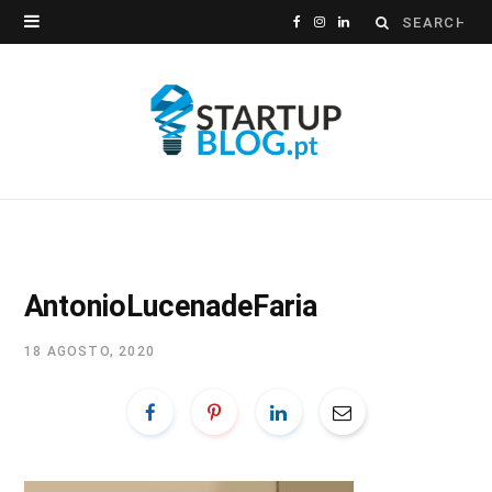
Search
F
I
L
for:
a
n
i
c
s
n
e
t
k
b
a
e
o
g
d
o
r
I
AntonioLucenadeFaria
k
a
n
18 AGOSTO, 2020
m