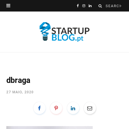
Search
F
I
L
for:
a
n
i
c
s
n
e
t
k
b
a
e
o
g
d
o
r
I
dbraga
k
a
n
27 MAIO, 2020
m