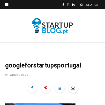
Search
F
I
L
for:
a
n
i
c
s
n
e
t
k
b
a
e
o
g
d
o
r
I
googleforstartupsportugal
k
a
n
21 ABRIL, 2020
m