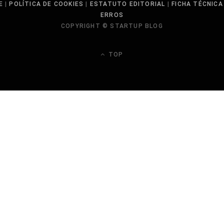
E
|
POLÍTICA DE COOKIES
|
ESTATUTO EDITORIAL
|
FICHA TÉCNICA
ERROS
COPYRIGHT © STARTUP BLOG
TOP