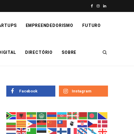
F
I
L
a
n
i
ARTUPS
EMPREENDEDORISMO
FUTURO
c
s
n
e
t
k
IGITAL
DIRECTÓRIO
SOBRE
b
a
e
o
g
d
o
r
I
k
a
n
Facebook
Instagram
m