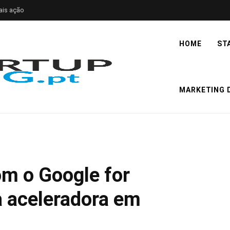
ais ação
HOME
ST
MARKETING D
om o Google for
a aceleradora em