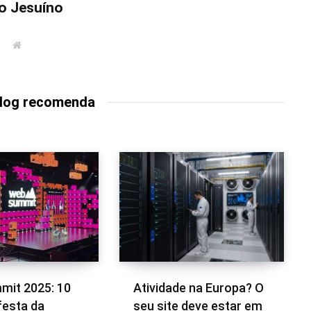
o Jesuíno
W
e
b
s
i
t
Blog recomenda
e
it 2025: 10
Atividade na Europa? O
festa da
seu site deve estar em