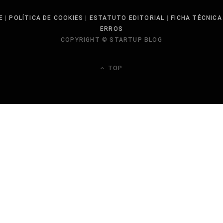
E
|
POLÍTICA DE COOKIES
|
ESTATUTO EDITORIAL
|
FICHA TÉCNICA
ERROS
COPYRIGHT © STARTUP BLOG
TOP