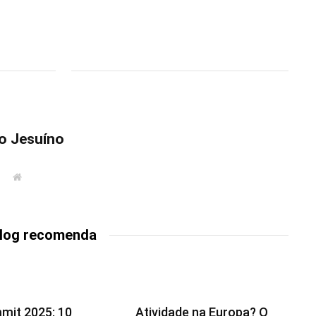
o Jesuíno
W
e
b
s
i
t
Blog recomenda
e
it 2025: 10
Atividade na Europa? O