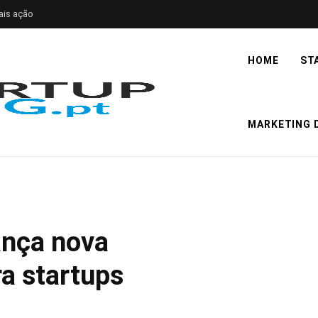
ais ação
HOME
ST
MARKETING D
ança nova
ra startups