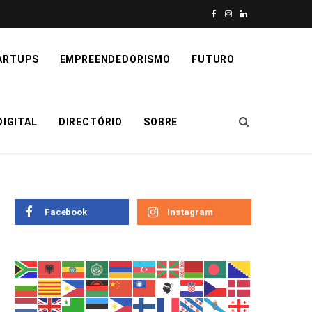
F
I
L
a
n
i
ARTUPS
EMPREENDEDORISMO
FUTURO
c
s
n
e
t
k
IGITAL
DIRECTÓRIO
SOBRE
b
a
e
o
g
d
o
r
I
k
a
n
Facebook
Instagram
m