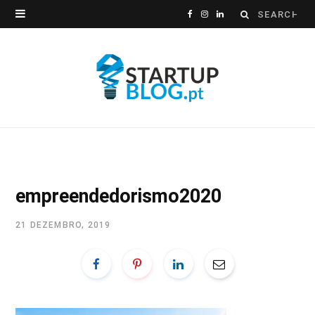
Search
F
I
L
for:
a
n
i
c
s
n
e
t
k
b
a
e
o
g
d
o
r
I
empreendedorismo2020
k
a
n
21 DEZEMBRO, 2019
m