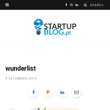
Search
F
I
L
for:
a
n
i
c
s
n
e
t
k
b
a
e
o
g
d
o
r
I
wunderlist
k
a
n
9 SETEMBRO, 2019
m