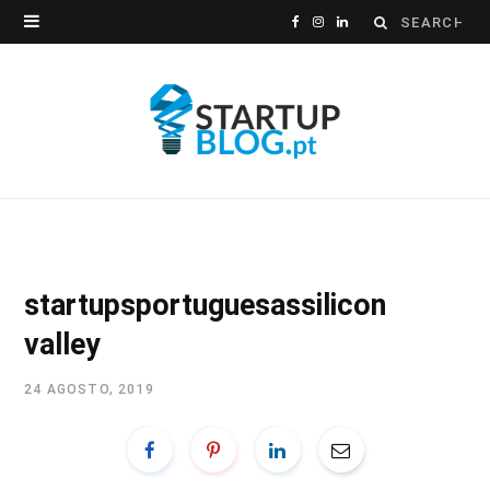
Search
F
I
L
for:
a
n
i
c
s
n
e
t
k
b
a
e
o
g
d
o
r
I
startupsportuguesassilicon
k
a
n
valley
m
24 AGOSTO, 2019