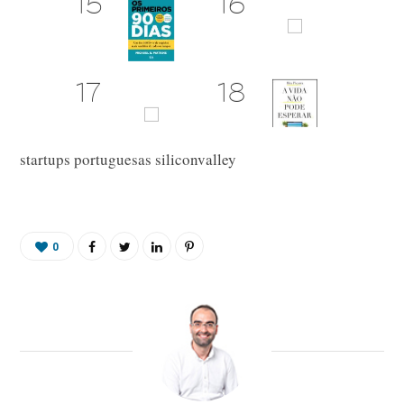
startups portuguesas siliconvalley
0