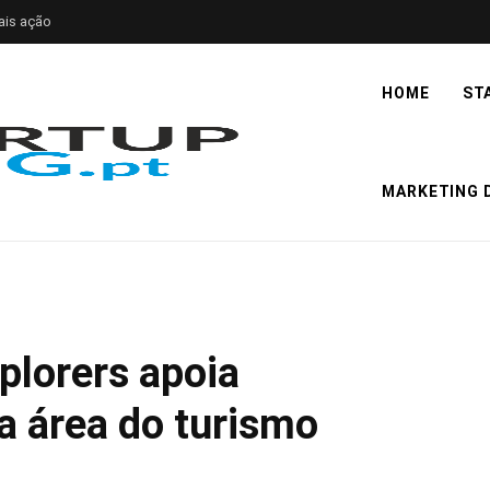
ais ação
HOME
ST
MARKETING D
plorers apoia
a área do turismo