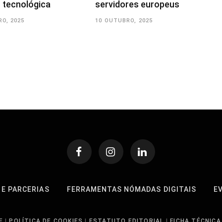
 tecnológica
servidores europeus
O, 2025
10 OUTUBRO, 2025
 E PARCERIAS
FERRAMENTAS NÓMADAS DIGITAIS
E
E
|
POLÍTICA DE COOKIES
|
ESTATUTO EDITORIAL
|
FICHA TÉCNICA