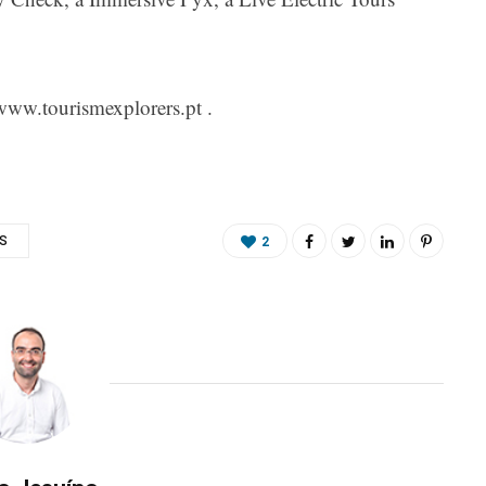
www.tourismexplorers.pt
.
S
2