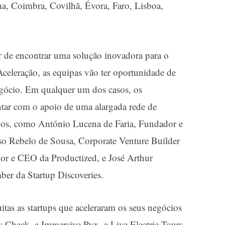
a, Coimbra, Covilhã, Évora, Faro, Lisboa,
er de encontrar uma solução inovadora para o
Aceleração, as equipas vão ter oportunidade de
negócio. Em qualquer um dos casos, os
ntar com o apoio de uma alargada rede de
ados, como António Lucena de Faria, Fundador e
so Rebelo de Sousa, Corporate Venture Builder
dor e CEO da
Productized
, e José Arthur
mber da
Startup Discoveries
.
tas as startups que aceleraram os seus negócios
y Check
, a
Immersive Pyx
, a
Live Electric Tours