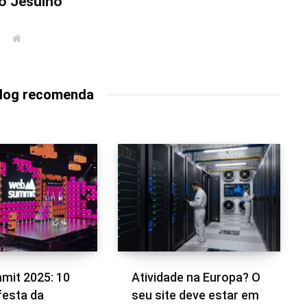
o Jesuíno
W
e
b
s
i
t
Blog recomenda
e
it 2025: 10
Atividade na Europa? O
festa da
seu site deve estar em