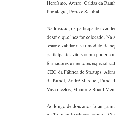
Heroísmo, Aveiro, Caldas da Rainh
Portalegre, Porto e Setúbal.
Na Ideação, os participantes vão t
desafio que lhes for colocado. Na 
testar e validar o seu modelo de 
participantes vão sempre poder co
formadores e mentores especializ
CEO da
Fábrica de Startups
, Afon
da
Bundl
, André Marquet, Funda
Vasconcelos, Mentor e Board Me
Ao longo de dois anos foram já mui
no Tourism Explorers, como a
Cit