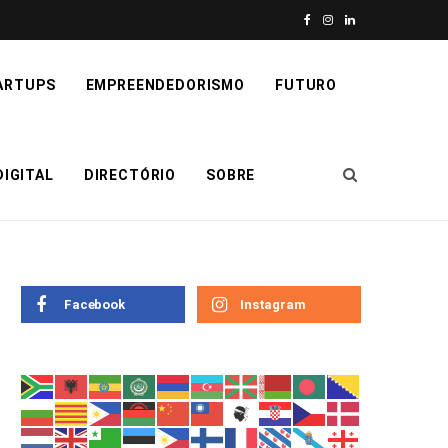
F
I
L
a
n
i
ARTUPS
EMPREENDEDORISMO
FUTURO
c
s
n
e
t
k
IGITAL
DIRECTÓRIO
SOBRE
b
a
e
o
g
d
o
r
I
k
a
n
Facebook
Instagram
m