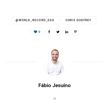
@WORLD_RECORD_EGG
CHRIS GODFREY
0
Fábio Jesuíno
W
e
b
s