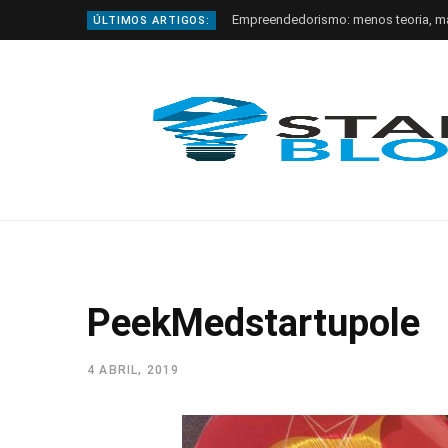
Empreendedorismo: menos teoria, m
ÚLTIMOS ARTIGOS:
PeekMedstartupole
4 ABRIL, 2019