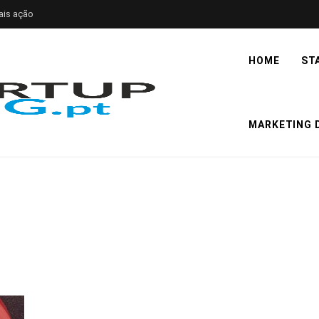
ais ação
HOME
ST
MARKETING D