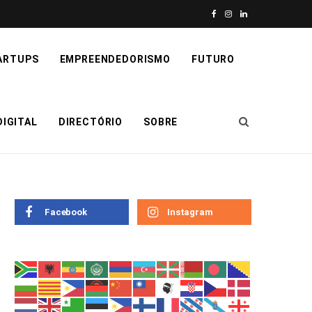
F
I
L
a
n
i
ARTUPS
EMPREENDEDORISMO
FUTURO
c
s
n
e
t
k
IGITAL
DIRECTÓRIO
SOBRE
b
a
e
o
g
d
o
r
I
k
a
n
Facebook
Instagram
m