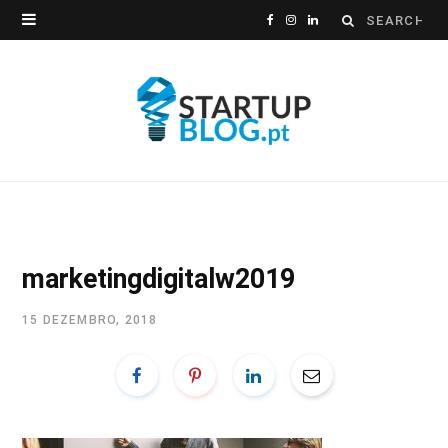
Search
F
I
L
for:
a
n
i
c
s
n
e
t
k
b
a
e
o
g
d
o
r
I
marketingdigitalw2019
k
a
n
15 DEZEMBRO, 2018
m