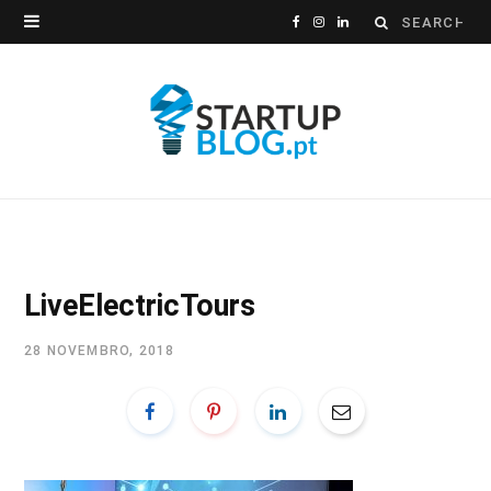
Search
F
I
L
for:
a
n
i
c
s
n
e
t
k
b
a
e
o
g
d
o
r
I
LiveElectricTours
k
a
n
28 NOVEMBRO, 2018
m