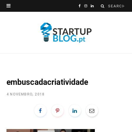
Search
F
I
L
for:
a
n
i
c
s
n
e
t
k
b
a
e
o
g
d
o
r
I
embuscadacriatividade
k
a
n
4 NOVEMBRO, 2018
m