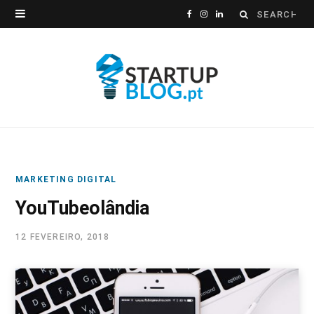
Search
F
I
L
for:
a
n
i
c
s
n
e
t
k
b
a
e
o
g
d
MARKETING DIGITAL
o
r
I
YouTubeolândia
k
a
n
12 FEVEREIRO, 2018
m