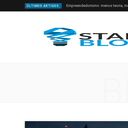
Empreendedorismo: menos teoria, m
ÚLTIMOS ARTIGOS:
B