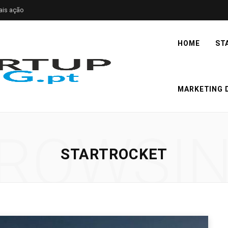
ais ação
HOME
ST
MARKETING D
ROWSI
STARTROCKET