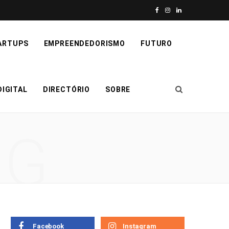
F
I
L
a
n
i
ARTUPS
EMPREENDEDORISMO
FUTURO
c
s
n
e
t
k
IGITAL
DIRECTÓRIO
SOBRE
b
a
e
o
g
d
NG
o
r
I
k
a
n
m
Facebook
Instagram