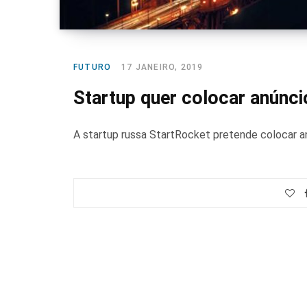
FUTURO
17 JANEIRO, 2019
Startup quer colocar anúncio
A startup russa StartRocket pretende colocar anú