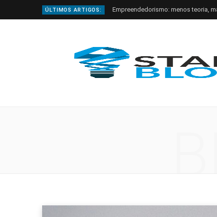
Empreendedorismo: menos teoria, m
ÚLTIMOS ARTIGOS:
B