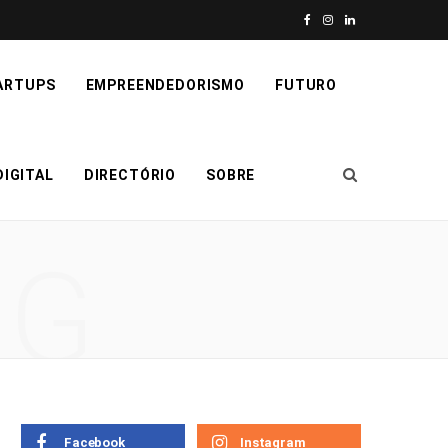
F
I
L
a
n
i
ARTUPS
EMPREENDEDORISMO
FUTURO
c
s
n
e
t
k
IGITAL
DIRECTÓRIO
SOBRE
b
a
e
o
g
d
NG
o
r
I
k
a
n
m
Facebook
Instagram