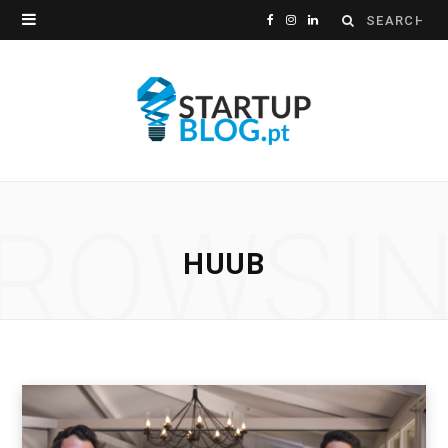
Search
F
I
L
for:
a
n
i
c
s
n
e
t
k
b
a
e
ROWSI
o
g
d
HUUB
o
r
I
k
a
n
m