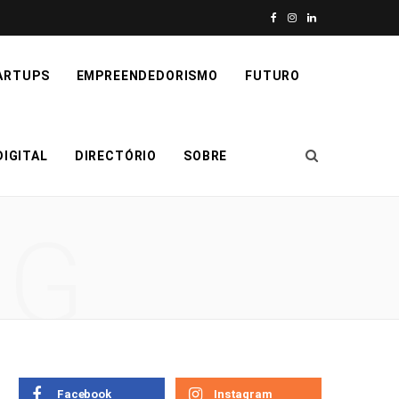
F
I
L
a
n
i
ARTUPS
EMPREENDEDORISMO
FUTURO
c
s
n
e
t
k
IGITAL
DIRECTÓRIO
SOBRE
b
a
e
o
g
d
NG
o
r
I
k
a
n
m
Facebook
Instagram