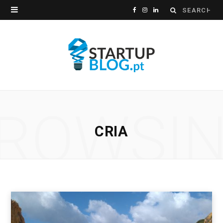
Search
F
I
L
for:
a
n
i
c
s
n
e
t
k
b
a
e
ROWSI
o
g
d
CRIA
o
r
I
k
a
n
m