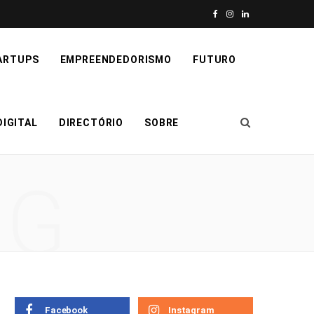
F
I
L
a
n
i
ARTUPS
EMPREENDEDORISMO
FUTURO
c
s
n
e
t
k
IGITAL
DIRECTÓRIO
SOBRE
b
a
e
o
g
d
NG
o
r
I
k
a
n
m
Facebook
Instagram