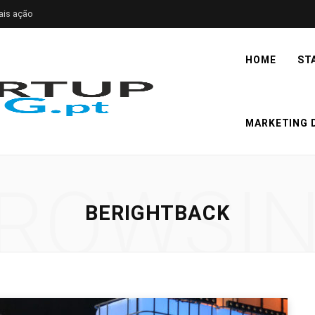
ais ação
HOME
ST
MARKETING D
ROWSI
BERIGHTBACK