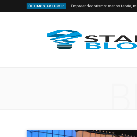
Empreendedorismo: menos teoria, m
ÚLTIMOS ARTIGOS:
B