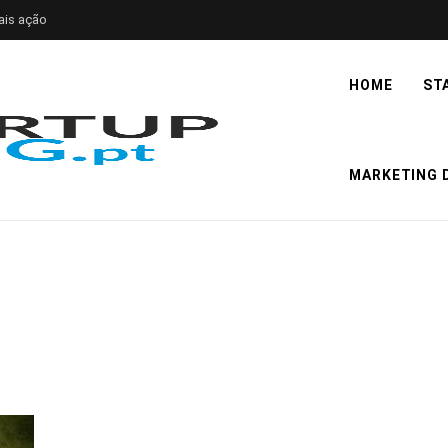
ais ação
HOME
ST
MARKETING D