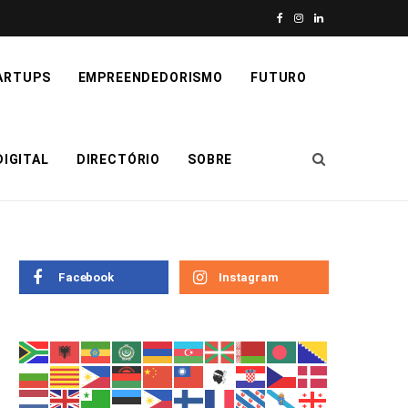
F
I
L
a
n
i
ARTUPS
EMPREENDEDORISMO
FUTURO
c
s
n
e
t
k
IGITAL
DIRECTÓRIO
SOBRE
b
a
e
o
g
d
o
r
I
k
a
n
Facebook
Instagram
m