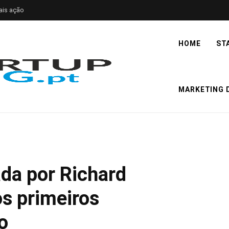
ais ação
HOME
ST
MARKETING D
rada por Richard
os primeiros
o