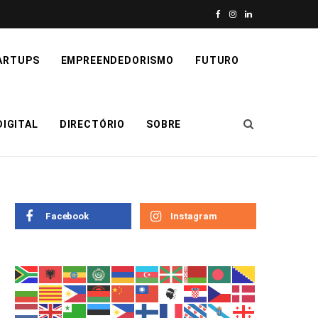
F
I
L
a
n
i
ARTUPS
EMPREENDEDORISMO
FUTURO
c
s
n
e
t
k
IGITAL
DIRECTÓRIO
SOBRE
b
a
e
o
g
d
o
r
I
k
a
n
Facebook
Instagram
m