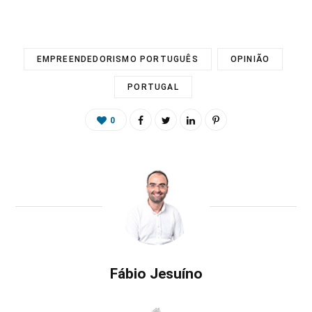
EMPREENDEDORISMO PORTUGUÊS
OPINIÃO
PORTUGAL
0
Fábio Jesuíno
W