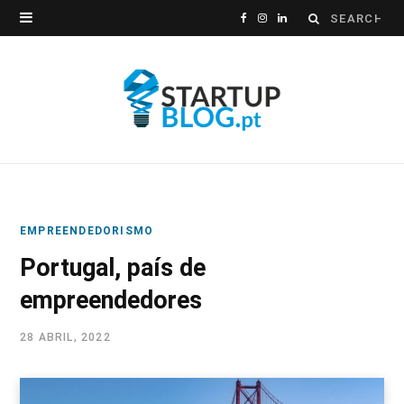
Search
F
I
L
for:
a
n
i
c
s
n
e
t
k
b
a
e
o
g
d
EMPREENDEDORISMO
o
r
I
Portugal, país de
k
a
n
empreendedores
m
28 ABRIL, 2022