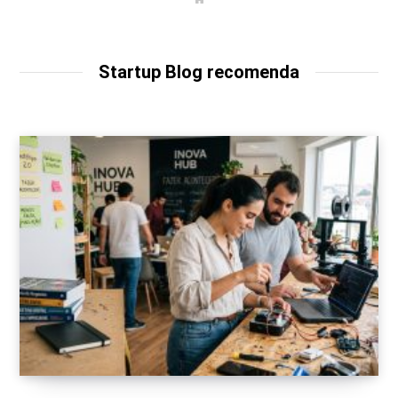
e
b
s
i
t
Startup Blog recomenda
e