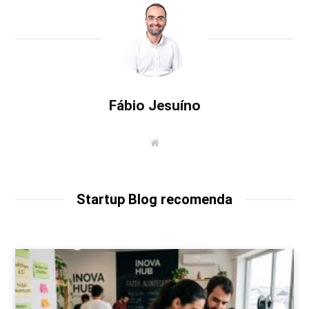
Fábio Jesuíno
W
e
b
s
i
t
Startup Blog recomenda
e