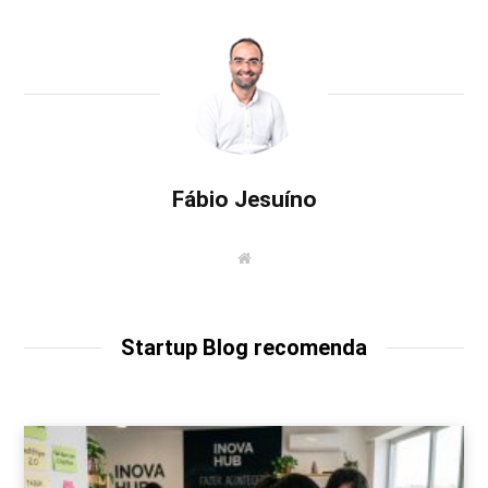
Fábio Jesuíno
W
e
b
s
i
t
Startup Blog recomenda
e