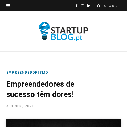
Search
F
I
L
for:
a
n
i
c
s
n
e
t
k
b
a
e
o
g
d
EMPREENDEDORISMO
o
r
I
Empreendedores de
k
a
n
sucesso têm dores!
m
5 JUNHO, 2021