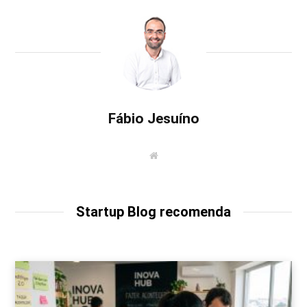
Fábio Jesuíno
W
e
b
s
i
t
Startup Blog recomenda
e