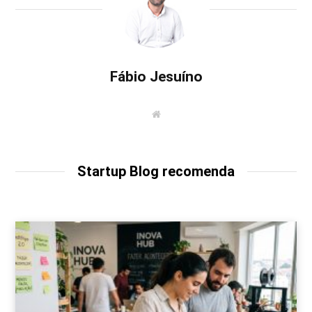
Fábio Jesuíno
W
e
b
s
i
t
Startup Blog recomenda
e