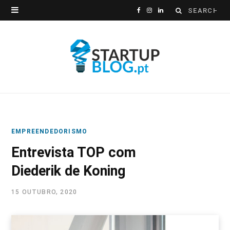
Search
F
I
L
for:
a
n
i
c
s
n
e
t
k
b
a
e
o
g
d
EMPREENDEDORISMO
o
r
I
Entrevista TOP com
k
a
n
Diederik de Koning
m
15 OUTUBRO, 2020