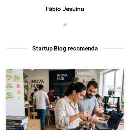
Fábio Jesuíno
W
e
b
s
i
t
Startup Blog recomenda
e