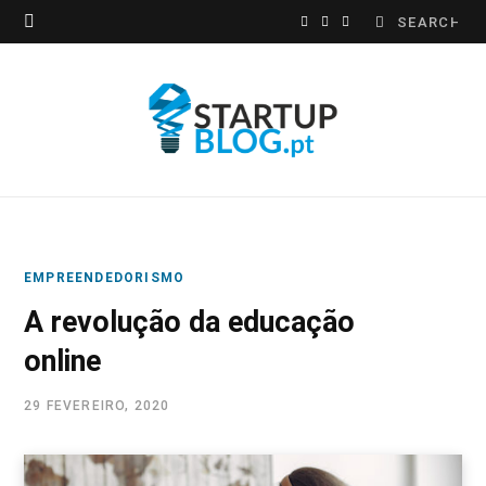
Search
F
I
L
for:
a
n
i
c
s
n
e
t
k
b
a
e
o
g
d
EMPREENDEDORISMO
o
r
I
A revolução da educação
k
a
n
online
m
29 FEVEREIRO, 2020